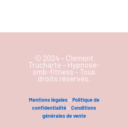
© 2024 – Clément
Trucharte – Hypnose-
smb-fitness – Tous
droits réservés.
Mentions légal
es
–
Politique de
confidentialité
–
Conditions
générales de vente