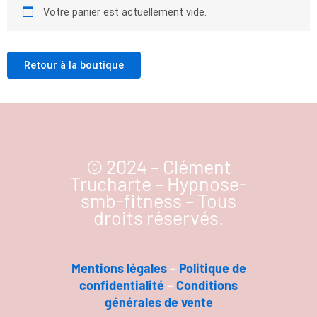
Votre panier est actuellement vide.
Retour à la boutique
© 2024 – Clément
Trucharte – Hypnose-
smb-fitness – Tous
droits réservés.
Mentions légal
es
–
Politique de
confidentialité
–
Conditions
générales de vente