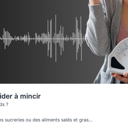
der à mincir
ds ?
 sucreries ou des aliments salés et gras…