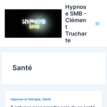
Aller
Main
Hypnos
au
e SMB -
Men
contenu
Clémen
t
Truchar
te
Santé
,
Hypnose et thérapie
Santé